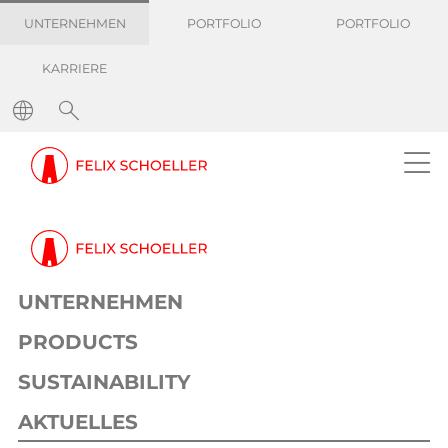
UNTERNEHMEN
PORTFOLIO
PORTFOLIO
KARRIERE
Pressemitteilungen
Wegweisende Impulse für die Möbel- und Oberflächenindustrie: Felix Schoeller erstmals auf der SICAM
Pressemeldung
Dekor
15. 九月 2025
1 min
UNTERNEHMEN
Wegweisende Impulse für die Möbel-
und Oberflächenindustrie: Felix
PRODUCTS
Schoeller erstmals auf der SICAM
SUSTAINABILITY
AKTUELLES