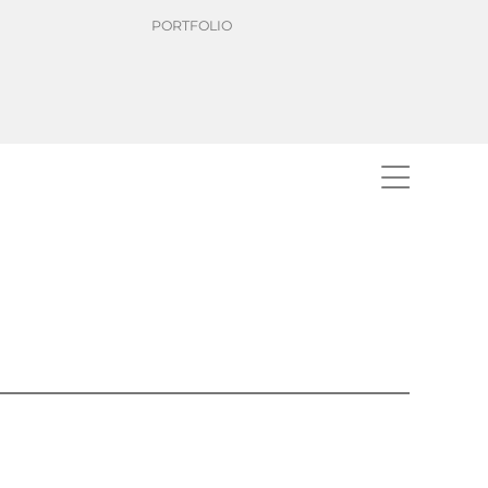
PORTFOLIO
SCHOELLER
le Hightech-Komponenten für
®
der das
intelligente p_e:smart
Substrat
ch technische Präzision, Stabilität und