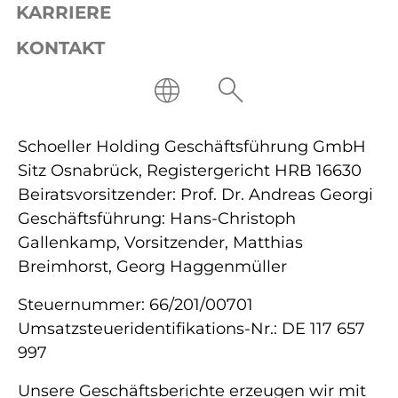
KARRIERE
ausschließlich über
Offene
Stellen
oder
Initiativbewerbung
– vielen
KONTAKT
Dank!)
Sitz Osnabrück, Registergericht HRA 5121
persönlich haftende Gesellschafterin Felix
Schoeller Holding Geschäftsführung GmbH
Sitz Osnabrück, Registergericht HRB 16630
Beiratsvorsitzender: Prof. Dr. Andreas Georgi
Geschäftsführung: Hans-Christoph
Gallenkamp, Vorsitzender, Matthias
Breimhorst, Georg Haggenmüller
Steuernummer: 66/201/00701
Umsatzsteueridentifikations-Nr.: DE 117 657
997
Unsere Geschäftsberichte erzeugen wir mit