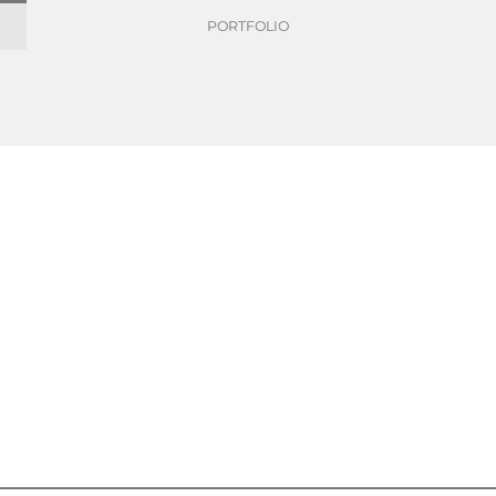
PORTFOLIO
ller zum Brückenstrompreis
ion bei Felix Schoeller zum Brückenstromp