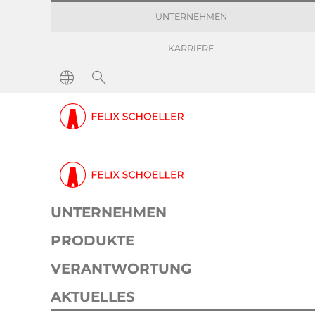
UNTERNEHMEN
KARRIERE
Pressemitteilungen
Aktion bei Felix Schoe
Information
Corporate
10. November 2023
1 min
UNTERNEHMEN
Akt
PRODUKTE
VERANTWORTUNG
AKTUELLES