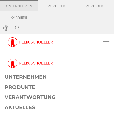
UNTERNEHMEN
PORTFOLIO
PORTFOLIO
KARRIERE
Pressemitteilungen
Aktualisierung unserer Allgemeinen Verkaufsbedingungen
Information
Corporate
24. Juni 2022
1 min
UNTERNEHMEN
Aktualisierung unserer Allgemeinen
Verkaufsbedingungen
PRODUKTE
VERANTWORTUNG
AKTUELLES