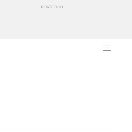
PORTFOLIO
t
dis ausgezeichnet