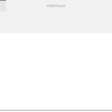
PORTFOLIO
erten Mal mit Gold-Status von Ecovadis ausgezeichne
zum vierten Mal mit Gold-Status von Ecova