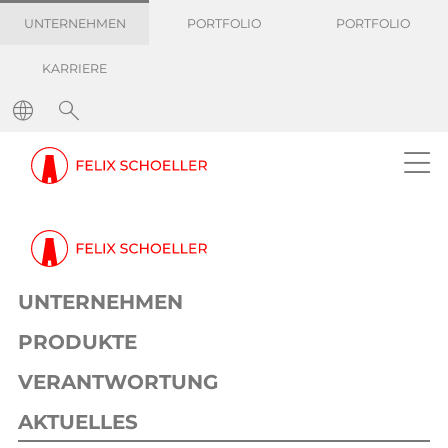
UNTERNEHMEN
PORTFOLIO
PORTFOLIO
KARRIERE
Pressemitteilungen
Gemeinsam für eine nachhaltige Zukunft: Modellfabrik Papier sucht künftigen Geschäftsführer*in
Pressemeldung
Corporate
26. November 2020
1 min
UNTERNEHMEN
Gemeinsam für eine nachhaltige
Zukunft: Modellfabrik Papier sucht
PRODUKTE
künftigen Geschäftsführer*in
VERANTWORTUNG
AKTUELLES