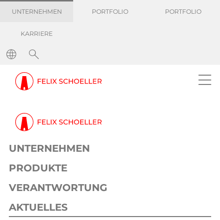
UNTERNEHMEN
PORTFOLIO
PORTFOLIO
KARRIERE
Pressemitteilungen
KUNDENINFORMATION: Preiserhöhung im August 2022
Information
Corporate
Dekor
27. Juli 2022
1 min
UNTERNEHMEN
KUNDENINFORMATION:
Preiserhöhung im August 2022
PRODUKTE
VERANTWORTUNG
AKTUELLES