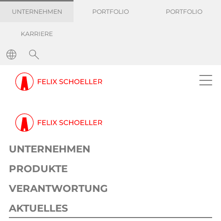
UNTERNEHMEN
PORTFOLIO
PORTFOLIO
KARRIERE
Pressemitteilungen
Neue Konzepte für nachhaltige Dekorpapiere
Pressemeldung
Dekor
20. Dezember 2023
1 min
UNTERNEHMEN
Neue Konzepte für nachhaltige
Dekorpapiere
PRODUKTE
CO2-Fußabdruck senken, Ausschuss
VERANTWORTUNG
recyceln, alternative Rohstoffe einsetzen:
AKTUELLES
Felix Schoeller hat den klaren Anspruch,