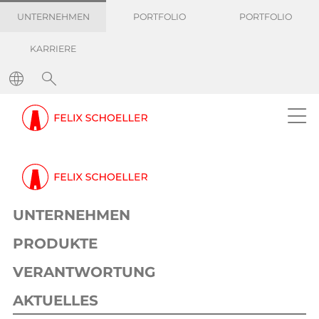
UNTERNEHMEN
PORTFOLIO
PORTFOLIO
KARRIERE
Pressemitteilungen
Preiszuschlag zum 1. April 2022
Information
Corporate
23. März 2022
1 min
UNTERNEHMEN
Preiszuschlag zum 1. April 2022
PRODUKTE
VERANTWORTUNG
AKTUELLES