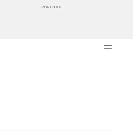
PORTFOLIO
ns first" zum Leben. Erfahren
erstützen, Ihr Geschäft