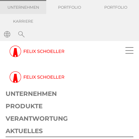
UNTERNEHMEN
PORTFOLIO
PORTFOLIO
KARRIERE
Pressemitteilungen
Verlässlich planen: Felix Schoeller informiert Kunden über Preisanpassungen für seine Digital Media Produkte ab 01.01.2025
Information
Digital Media
02. Oktober 2024
1 min
UNTERNEHMEN
Verlässlich planen: Felix Schoeller
informiert Kunden über
PRODUKTE
Preisanpassungen für seine Digital
VERANTWORTUNG
Media Produkte ab 01.01.2025
AKTUELLES